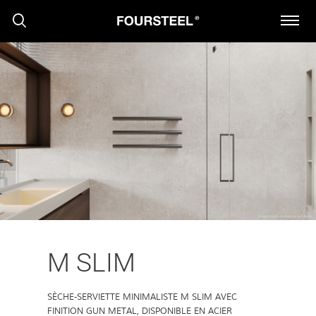
PRODUITS
PROJETS
PRESS RELEASE
M SLIM
NOUVELLES
SÈCHE-SERVIETTE MINIMALISTE M SLIM AVEC
FINITION GUN METAL, DISPONIBLE EN ACIER