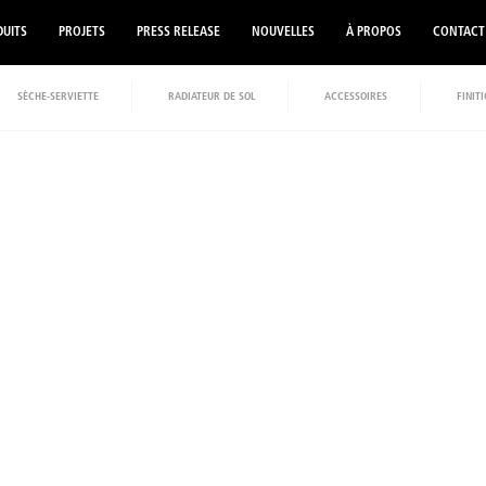
UITS
PROJETS
PRESS RELEASE
NOUVELLES
À PROPOS
CONTACT
SÈCHE-SERVIETTE
RADIATEUR DE SOL
ACCESSOIRES
FINIT